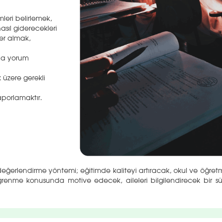
leri belirlemek,
asıl giderecekleri
er almak,
nda yorum
üzere gerekli
aporlamaktır.
eğerlendirme yöntemi; eğitimde kaliteyi artıracak, okul ve öğret
ğrenme konusunda motive edecek, aileleri bilgilendirecek bir sü