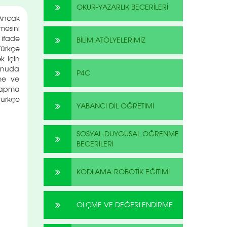
OKUR-YAZARLIK BECERİLERİ
 Ancak
mesini
 ifade
BİLİM ATÖLYELERİMİZ
ürkçe
k için
konuda
P4C
eme ve
 yapma
Türkçe
YABANCI DİL ÖĞRETİMİ
SOSYAL-DUYGUSAL ÖĞRENME
BECERİLERİ
KODLAMA-ROBOTİK EĞİTİMİ
ÖLÇME VE DEĞERLENDİRME