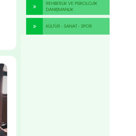
REHBERLİK VE PSİKOLOJİK
DANIŞMANLIK
KÜLTÜR - SANAT - SPOR