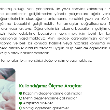
lirlemiş olduğu yeni yönetmelik ile yazılı sınavları kaldırılmıştır.
erilerinin geliştirilmesine yönelik çalışmalara ağırlık veril
öğrencilerimizin okuduğunu anlamasını, kendisini yazılı ve sözlü
şünme becerisini geliştirmektir. Bu amaçlar doğrultusunda T
malar yapmaktayız. Öğrencilerimizin okuma becerilerini geliştirme
ılı ifade edebilme becerilerini geliştirmek için belirli bir 
ozisyonlar yazdırmaktayız. Aynı şekilde öğrencilerimizin dinl
 yapma ve belli bir konuda hazırlıklı veya hazırlıksız konuşma
ar hem disiplinler arası müfredata uygun olup hem de öğrencinin 
ız için ortak hazırlanmaktadır.
yi temel alan biçimlendirici değerlendirme yapmaktayız.
Kullandığımız Ölçme Araçları:
Kazanım değerlendirme çalışmaları
Metin değerlendirme çalışmaları
Araştırma ödevleri
Sınıf içi öğretmen gözlemleri