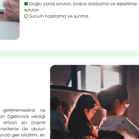
Doğru yanlış soruları, boşluk doldurma ve eşleştirme
soruları
Sunum hazırlama ve sunma.
geliştiremezsiniz ve
nin öğrenciye verdiği
ı artıran en önemli
u nedenle de okulun
nda geri bildirimi, en