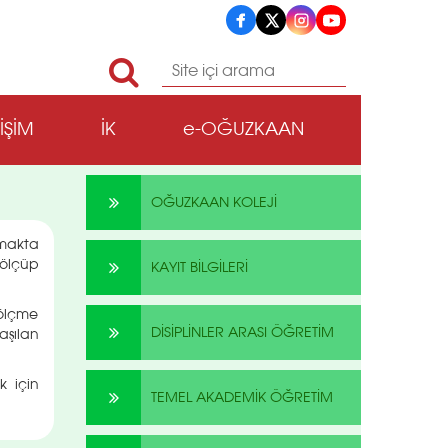
TİŞİM
İK
e-OĞUZKAAN
OĞUZKAAN KOLEJİ
makta
ölçüp
KAYIT BİLGİLERİ
 ölçme
DİSİPLİNLER ARASI ÖĞRETİM
aşılan
k için
TEMEL AKADEMİK ÖĞRETİM