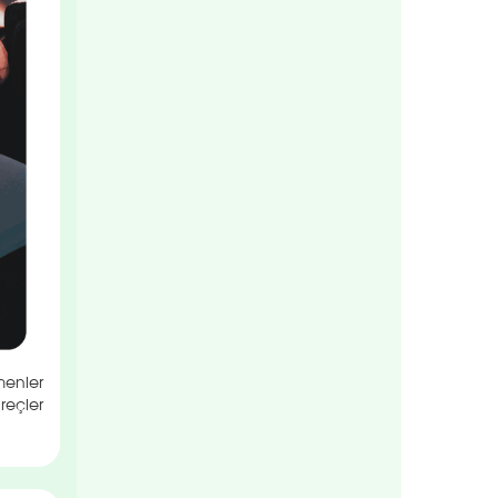
menler
reçler