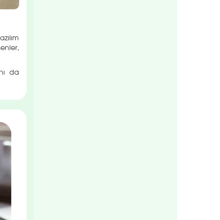
azılım
menler,
ını da