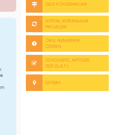
GEZİ FOTOĞRAFLARI
SOSYAL SORUMLULUK
PROJELERİ
OKUL NUMARANI
ÖĞREN
SCHOLASTIC APTITUDE
TEST (S.A.T.)
m
ok
İLETİŞİM
tim