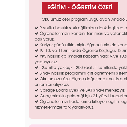
EĞİTİM - ÖĞRETİM ÖZETİ
Okulumuz özel program uygulayan Anadolu L
9.sınıfta hazırlık sınıfı eğitimine denk İngilizce 
Öğrencilerimizin kendini tanıması ve yetenekle
başlıyoruz.
Kariyer günü etkinleriyle öğrencilerimizin ke
9., 10. ve 11.sınıflarda Öğrenci Koçluğu, 12.s
YKS hazırlık çalışmaları kapsamında; 9.ve 10.sı
yaptırıyoruz.
12.sınıfta yaklaşık 1200 saat, 11.sınıflarda yakl
Sınav hazırlık programını çift öğretmenli siste
Okulumuza özel ölçme değerlendirme sistemimi
önlemleri alıyoruz.
Collage Board üyesi ve SAT sınavı merkeziyiz.
Gençlerimizin geleceği için 21.yüzyıl becerile
Öğrencilerimizi hedeflerine kitleyen eğitim öğre
hizmetlerimizle fark yaratıyoruz.