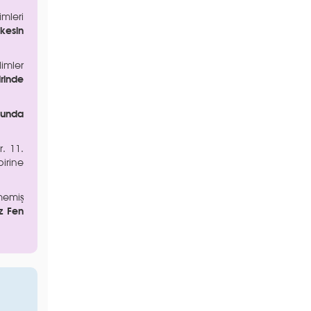
mleri
kesin
imler
irinde
onunda
r. 11.
birine
memiş
az Fen