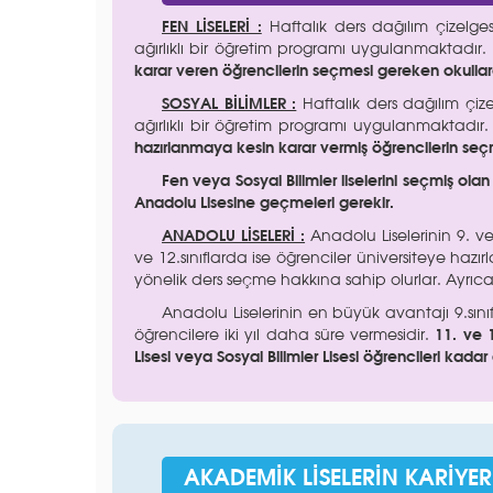
FEN LİSELERİ :
Haftalık ders dağılım çizelges
ağırlıklı bir öğretim programı uygulanmaktadı
karar veren öğrencilerin seçmesi gereken okullard
SOSYAL BİLİMLER :
Haftalık ders dağılım çize
ağırlıklı bir öğretim programı uygulanmaktadı
hazırlanmaya kesin karar vermiş öğrencilerin se
Fen veya Sosyal Bilimler liselerini seçmiş ola
Anadolu Lisesine geçmeleri gerekir.
ANADOLU LİSELERİ :
Anadolu Liselerinin 9. ve 
ve 12.sınıflarda ise öğrenciler üniversiteye hazır
yönelik ders seçme hakkına sahip olurlar. Ayrıca 
Anadolu Liselerinin en büyük avantajı 9.sın
öğrencilere iki yıl daha süre vermesidir.
11. ve 1
Lisesi veya Sosyal Bilimler Lisesi öğrencileri kadar 
AKADEMİK LİSELERİN KARİYER