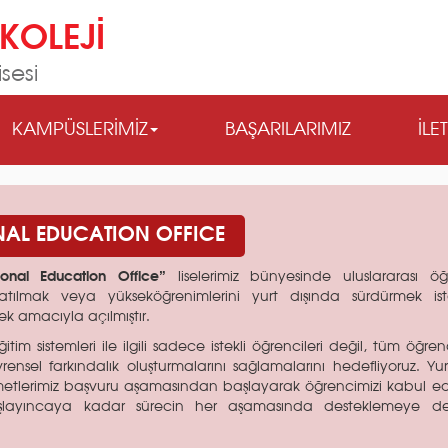
KOLEJİ
sesi
KAMPÜSLERİMİZ
BAŞARILARIMIZ
İLE
NAL EDUCATION OFFICE
ional Education Office”
liselerimiz bünyesinde uluslararası öğ
tılmak veya yükseköğrenimlerini yurt dışında sürdürmek is
k amacıyla açılmıştır.
ğitim sistemleri ile ilgili sadece istekli öğrencileri değil, tüm öğre
evrensel farkındalık oluşturmalarını sağlamalarını hedefliyoruz. Yur
metlerimiz başvuru aşamasından başlayarak öğrencimizi kabul edi
layıncaya kadar sürecin her aşamasında desteklemeye d