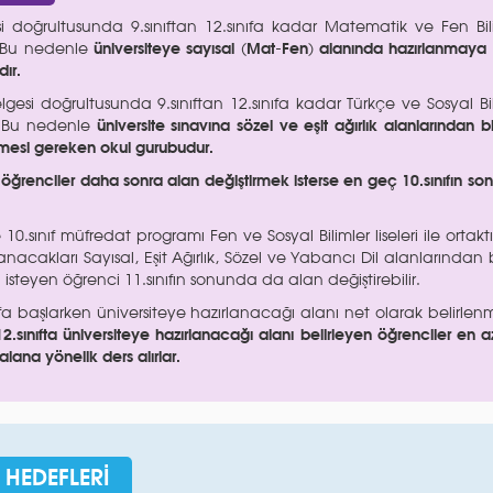
i doğrultusunda 9.sınıftan 12.sınıfa kadar Matematik ve Fen Bili
r. Bu nedenle
üniversiteye sayısal (Mat-Fen) alanında hazırlanmaya 
ır.
lgesi doğrultusunda 9.sınıftan 12.sınıfa kadar Türkçe ve Sosyal Bil
r. Bu nedenle
üniversite sınavına sözel ve eşit ağırlık alanlarından b
çmesi gereken okul gurubudur.
n öğrenciler daha sonra alan değiştirmek isterse en geç 10.sınıfın s
10.sınıf müfredat programı Fen ve Sosyal Bilimler liseleri ile ortaktı
lanacakları Sayısal, Eşit Ağırlık, Sözel ve Yabancı Dil alanlarından 
isteyen öğrenci 11.sınıfın sonunda da alan değiştirebilir.
ıfa başlarken üniversiteye hazırlanacağı alanı net olarak belirlen
2.sınıfta üniversiteye hazırlanacağı alanı belirleyen öğrenciler en 
alana yönelik ders alırlar.
 HEDEFLERİ