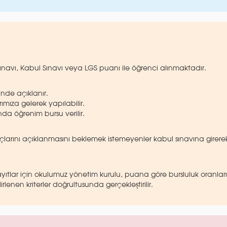
ınavı, Kabul Sınavı veya LGS puanı ile öğrenci alınmaktadır.
sinde açıklanır.
ımıza gelerek yapılabilir.
nda öğrenim bursu verilir.
uçlarını açıklanmasını beklemek istemeyenler kabul sınavına girere
 kayıtlar için okulumuz yönetim kurulu, puana göre bursluluk oranlar
rlenen kriterler doğrultusunda gerçekleştirilir.