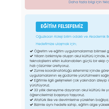
Daha fazla bilgi için tıkl
EĞİTİM FELSEFEMİZ
Oğuzkaan Koleji bilim odaklı ve Akademik Ba
Hedefimize ulaşmak için;
Öğretim ve eğitim uygulamalarımızı bilimsel gel
Yılların birikimiyle oluşan okul kültürü içinde
teknolojilerini etkin kullanabilen güçlü bir ekip
hızlı çözümler üretiyoruz.
Zümre koordinatörlüğü sistemimiz içinde görev 
uygulamalarının eş güdümle yürütülmesini sağlı
Eğitimle ilgili gelişmeleri çok yakından izleyip i
yürütüyoruz.
33 yıllık deneyime dayanan okul kültürü ile yo
öğrencilerimizi başarıya taşıyoruz.
Atatürk ilke ve devrimlerine yürekten bağlıyız
Bizimle aynı hedefe sahip, eğitim algısı yüks