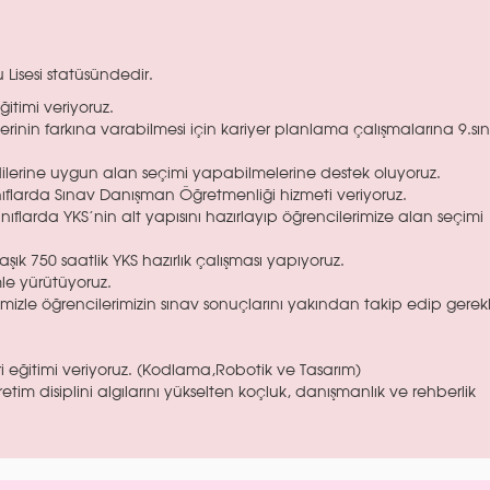
isesi statüsündedir.
eğitimi veriyoruz.
rinin farkına varabilmesi için kariyer planlama çalışmalarına 9.sın
ndilerine uygun alan seçimi yapabilmelerine destek oluyoruz.
ınıflarda Sınav Danışman Öğretmenliği hizmeti veriyoruz.
nıflarda YKS'nin alt yapısını hazırlayıp öğrencilerimize alan seçimi
aşık 750 saatlik YKS hazırlık çalışması yapıyoruz.
mle yürütüyoruz.
zle öğrencilerimizin sınav sonuçlarını yakından takip edip gerekl
ri eğitimi veriyoruz. (Kodlama,Robotik ve Tasarım)
tim disiplini algılarını yükselten koçluk, danışmanlık ve rehberlik