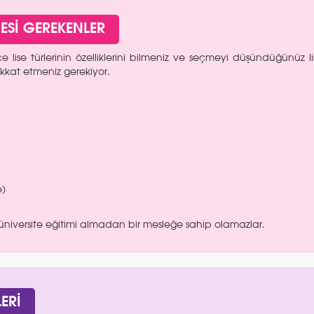
MESİ GEREKENLER
ce lise türlerinin özelliklerini bilmeniz ve seçmeyi düşündüğünüz l
ikkat etmeniz gerekiyor.
e)
niversite eğitimi almadan bir mesleğe sahip olamazlar.
ERİ