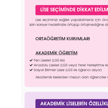
LİSE SEÇİMİNDE DİKKAT EDİL
Lise seçiminizi sağlıklı yapabilmeniz için ön
sizin kariyer hedefinizle örtüşüp örtüşmediğine d
ORTAÖĞRETİM KURUMLARI
AKADEMİK ÖĞRETİM
Fen Liseleri (LGS ile)
Anadolu Liseleri (LGS veya Yerel Yerleştirme il
Sosyal Bilimler Lisesi (LGS ile öğrenci alıyor)
Akademik liselerden mezun olan öğrenciler ü
AKADEMİK LİSELERİN ÖZELLİKL