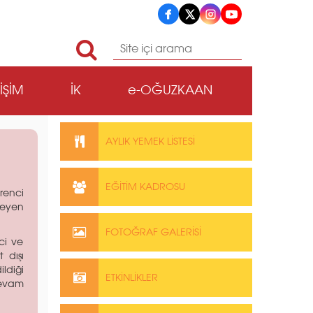
TİŞİM
İK
e-OĞUZKAAN
AYLIK YEMEK LİSTESİ
EĞİTİM KADROSU
renci
teyen
FOTOĞRAF GALERİSİ
nci ve
t dışı
ldiği
ETKİNLİKLER
evam