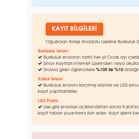
KAYIT BİLGİLERİ
Oğuzkaan Koleji Anadolu Lisesine Bursluluk S
Bursluluk Sınavı
Bursluluk sınavının tarihi her yıl Ocak ayı içeri
Sınav kayıtları internet üzerinden veya okullar
Sınava giren öğrencilere
%100 ile %10
aralığı
Kabul Sınavı
Bursluluk sınavını kaçırmış olanlar ve LGS son
kayıt yaptırabilirler.
LGS Puanı
Lise giriş sınavları açıklandıktan sonra 9.sınıf
kayıt taban puanlarını ilan eder. Kayıt işlemi beli