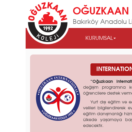
OĞUZKAAN 
Bakırköy Anadolu Li
KURUMSAL
INTERNATIO
“Oğuzkaan Internat
değişim programına ka
öğrencilere destek verme
Yurt dışı eğitim ve e
velileri bilgilendirerek 
eğitim danışmanlığı hiz
ülkede yaşamaya baş
edecektir.