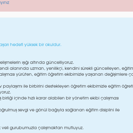
ayınız
şarı hedefi yüksek bir okuldur.
işmelerin ışığı altında güncelliyoruz.
, kendi alanında uzman, yenilikçi, kendini sürekli güncelleyen, eğiti
 çalışması yürüten, eğitim öğretim ekibimizle yaşanan değişimlere ç
paylaşımı ile birbirini destekleyen öğretim ekibimizle eğitim öğre
yoruz.
ş birliği içinde hızlı karar alabilen bir yönetim ekibi çalışması
ğrulmuş sevgi ve gönül bağıyla sağlanan eğitim disiplini ile
.
ek veli gurubumuzla çalışmaktan mutluyuz.