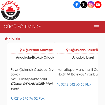
GÜCÜ EĞİTİMİNDE
Men
İletişim
apa
Oğuzkaan Maltepe
Oğuzkaan Bakırköy
rtaokul
Anaokulu-İlkokul-Ortaokul
Anadolu Lisesi
e Cad.
Fevzi Çakmak Caddesi Divan
Kartaltepe Mah. İncirli Cad.
Sokak
No:84/A Bakırköy/İstanbul
kak No:1
No:1 Maltepe/İstanbul
(Türkan SAYLAN Kültür Merkezi
0212 542 65 65 Pbx
yanı)
0216 376 76 52 Pbx