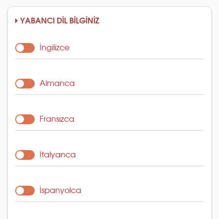
YABANCI DİL BİLGİNİZ
İngilizce
Almanca
Fransızca
İtalyanca
İspanyolca