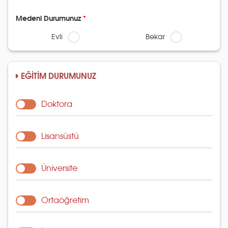
Medeni Durumunuz
Evli
Bekar
EĞİTİM DURUMUNUZ
Doktora
Lisansüstü
Üniversite
Ortaöğretim