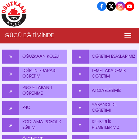
GÜCÜ EĞİTİMİNDE
Men
OĞUZKAAN KOLEJİ
ÖĞRETİM ESASLARIMIZ
DİSİPLİNLERARASI
TEMEL AKADEMİK
ÖĞRETİM
ÖĞRETİM
PROJE TABANLI
ATÖLYELERİMİZ
ÖĞRENME
YABANCI DİL
P4C
ÖĞRETİMİ
KODLAMA-ROBOTİK
REHBERLİK
EĞİTİMİ
HİZMETLERİMİZ