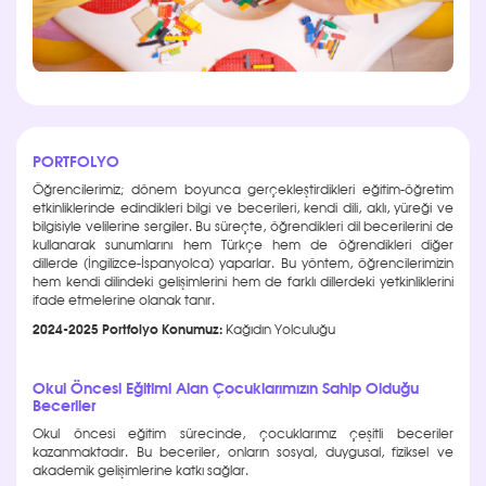
PORTFOLYO
Öğrencilerimiz; dönem boyunca gerçekleştirdikleri eğitim-öğretim
etkinliklerinde edindikleri bilgi ve becerileri, kendi dili, aklı, yüreği ve
bilgisiyle velilerine sergiler. Bu süreçte, öğrendikleri dil becerilerini de
kullanarak sunumlarını hem Türkçe hem de öğrendikleri diğer
dillerde (İngilizce-İspanyolca) yaparlar. Bu yöntem, öğrencilerimizin
hem kendi dilindeki gelişimlerini hem de farklı dillerdeki yetkinliklerini
ifade etmelerine olanak tanır.
2024-2025 Portfolyo Konumuz:
Kağıdın Yolculuğu
Okul Öncesi Eğitimi Alan Çocuklarımızın Sahip Olduğu
Beceriler
Okul öncesi eğitim sürecinde, çocuklarımız çeşitli beceriler
kazanmaktadır. Bu beceriler, onların sosyal, duygusal, fiziksel ve
akademik gelişimlerine katkı sağlar.