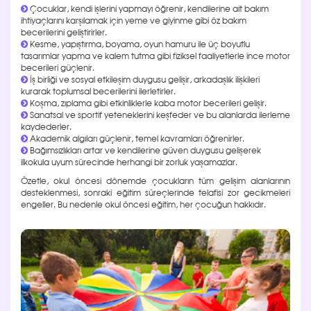
Çocuklar, kendi işlerini yapmayı öğrenir, kendilerine ait bakım
ihtiyaçlarını karşılamak için yeme ve giyinme gibi öz bakım
becerilerini geliştirirler.
Kesme, yapıştırma, boyama, oyun hamuru ile üç boyutlu
tasarımlar yapma ve kalem tutma gibi fiziksel faaliyetlerle ince motor
becerileri güçlenir.
İş birliği ve sosyal etkileşim duygusu gelişir, arkadaşlık ilişkileri
kurarak toplumsal becerilerini ilerletirler.
Koşma, zıplama gibi etkinliklerle kaba motor becerileri gelişir.
Sanatsal ve sportif yeteneklerini keşfeder ve bu alanlarda ilerleme
kaydederler.
Akademik algıları güçlenir, temel kavramları öğrenirler.
Bağımsızlıkları artar ve kendilerine güven duygusu gelişerek
ilkokula uyum sürecinde herhangi bir zorluk yaşamazlar.
Özetle, okul öncesi dönemde çocukların tüm gelişim alanlarının
desteklenmesi, sonraki eğitim süreçlerinde telafisi zor gecikmeleri
engeller. Bu nedenle okul öncesi eğitim, her çocuğun hakkıdır.