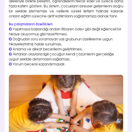
aileleriyle birlikte pekiştirir, öğrendiklerini tekrar eder ve sürece daha
fazla katılım gösterir. Bu sistem, çocukların bireysel gelişimlerini doğru
bir şekilde izlememize ve velilerle sürekli iletişim halinde kalarak
onların eğitim sürecine aktif katılımlarını sağlamamıza olanak tanır.
Bu çalışmaların özellikleri:
Yapılmaya başlandığı andan itibaren ödev gibi değil eğlenceli bir
hikaye okuyormuş gibi hissettirmesi,
Doğrudan soru soramayan yaş grubunun özelliklerine uygun
hikayeleştirilmiş halde sunulması,
Anlama ve dikkat becerilerini geliştirilmesi,
Aktarılan olaylarla ilgili çocuğun kendi çözümlerini gerçekliğe
uygun şekilde aktarmasını sağlaması,
Yorum becerisi kazandırmasıdır.