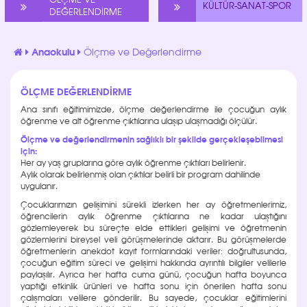
ÖLÇME VE
KÜLTÜR-SANAT-SPOR
DEĞERLENDİRME
Anaokulu
Ölçme ve Değerlendirme
ÖLÇME DEĞERLENDİRME
Ana sınıfı eğitimimizde, ölçme değerlendirme ile çocuğun aylık
öğrenme ve alt öğrenme çıktılarına ulaşıp ulaşmadığı ölçülür.
Ölçme ve değerlendirmenin sağlıklı bir şekilde gerçekleşebilmesi
için:
Her ay yaş gruplarına göre aylık öğrenme çıktıları belirlenir.
Aylık olarak belirlenmiş olan çıktılar belirli bir program dahilinde
uygulanır.
Çocuklarımızın gelişimini sürekli izlerken her ay öğretmenlerimiz,
öğrencilerin aylık öğrenme çıktılarına ne kadar ulaştığını
gözlemleyerek bu süreçte elde ettikleri gelişimi ve öğretmenin
gözlemlerini bireysel veli görüşmelerinde aktarır. Bu görüşmelerde
öğretmenlerin anekdot kayıt formlarındaki veriler: doğrultusunda,
çocuğun eğitim süreci ve gelişimi hakkında ayrıntılı bilgiler velilerle
paylaşılır. Ayrıca her hafta cuma günü, çocuğun hafta boyunca
yaptığı etkinlik ürünleri ve hafta sonu için önerilen hafta sonu
çalışmaları velilere gönderilir. Bu sayede, çocuklar eğitimlerini