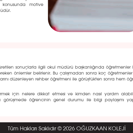
me konusunda motive
üdür.
tilen sonuçlarla ilgili okul müdürü başkanlığında öğretmenler 
ı gereken önlemler belirlenir. Bu çalışmadan sonra koç öğretmenle
arını düzenleyen rehber öğretmeni ile görüştükten sonra hem öğr
dermek için nelere dikkat etmesi ve kimden nasıl yardım alabi
tığı görüşmede öğrencinin genel durumu ile bilgi paylaşımı y
Tüm Hakları Saklıdır © 2026 OĞUZKAAN KOLEJİ