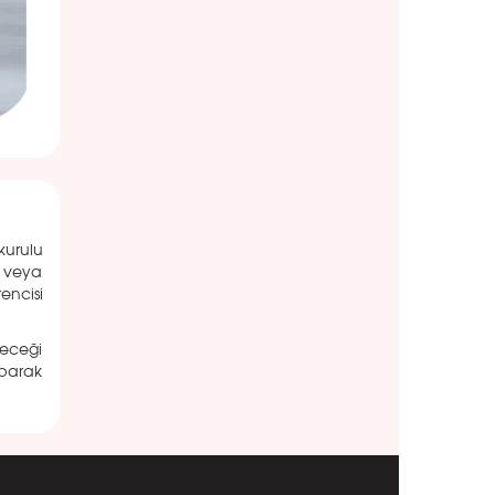
kurulu
r veya
encisi
leceği
aparak