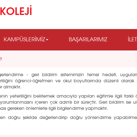
KOLEJİ
KAMPÜSLERİMİZ
BAŞARILARIMIZ
İLE
e
endirme - geri bildirim sistemimizin temel hedefi, uygula
iliğini öğrenci-öğretmen ve okul boyutlarında düzenli olarak 
r almaktır.
yeterliliğini belirlemek amacıyla yapılan eğitimle ilgili farklı
yorumlanmasını içeren çok adımlı bir süreçtir. Geri bildirim ise ul
ması gereken önlemlerle ilgili bilgilendirme yapmaktır.
 en doğru şekilde değerlendirip doğru yönlendirme yapabilme