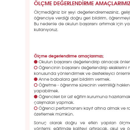
ÖLÇME DEĞERLENDİRME AMAÇLARIMI
Ölçmediğiniz bir şeyi değerlendiremezsiniz, gel
öğrenciye verdiği doğru geri bildirim, öğrenmeyi
Bu nedenle de okulun başarısını artırmak için ya
kullanıyoruz.
Ölçme degerlendirme amaçlarımızı;
Okulun başarısını değerlendirip alınacak önlem
Öğrencinin başarısını değerlendirip eksiklerini n
konusunda yönlendirmek ve destekleyici önleml
Anne babalara geri bildirim vermek.
Öğretme - öğrenme sürecinin verimliliği hakk
yapabilmek.
Öğrencileri bir üst eğitim kurumuna hazırlamak 
çalışmaları yapmak.
Öğrenci performansını kayıt altına almak ve 
özetlemek mümkün.
Sonuç olarak doğru ve etkin yapılan ölçm
yöntemi; eğitimde kaliteyi artıracak, okul ve ö