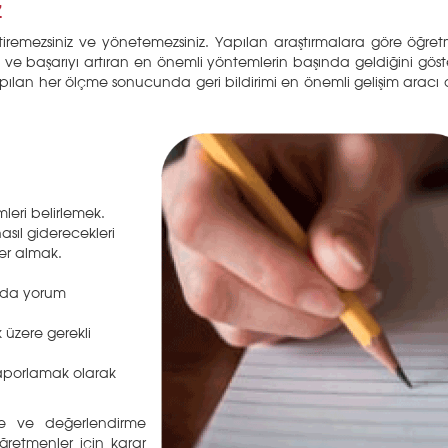
Z
iştiremezsiniz ve yönetemezsiniz. Yapılan araştırmalara göre öğre
 ve başarıyı artıran en önemli yöntemlerin başında geldiğini göste
pılan her ölçme sonucunda geri bildirimi en önemli gelişim aracı 
leri belirlemek.
asıl giderecekleri
er almak.
ında yorum
üzere gerekli
raporlamak olarak
e ve değerlendirme
ğretmenler için karar