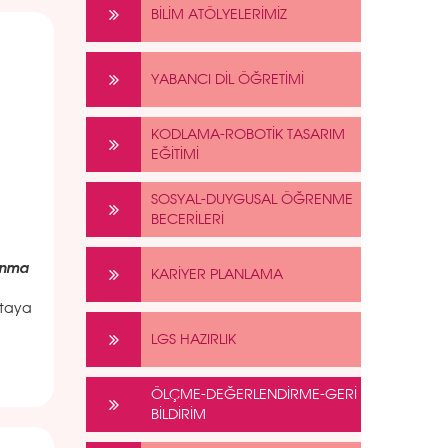
BİLİM ATÖLYELERİMİZ
YABANCI DİL ÖĞRETİMİ
KODLAMA-ROBOTİK TASARIM
EĞİTİMİ
SOSYAL-DUYGUSAL ÖĞRENME
BECERİLERİ
sunma
KARİYER PLANLAMA
ortaya
LGS HAZIRLIK
ÖLÇME-DEĞERLENDİRME-GERİ
BİLDİRİM