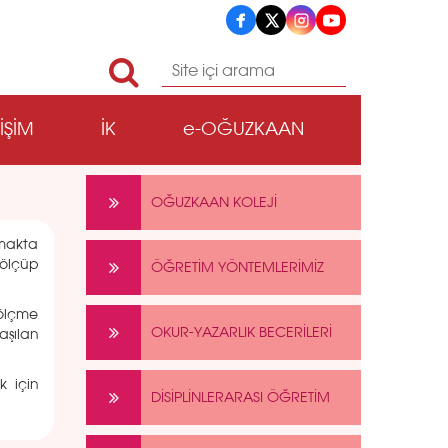
TİŞİM
İK
e-OĞUZKAAN
OĞUZKAAN KOLEJİ
makta
ölçüp
ÖĞRETİM YÖNTEMLERİMİZ
 ölçme
OKUR-YAZARLIK BECERİLERİ
aşılan
k için
DİSİPLİNLERARASI ÖĞRETİM