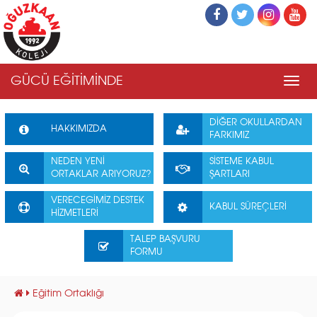
GÜCÜ EĞİTİMİNDE
Men
DİĞER OKULLARDAN
HAKKIMIZDA
FARKIMIZ
NEDEN YENİ
SİSTEME KABUL
ORTAKLAR ARIYORUZ?
ŞARTLARI
VERECEGİMİZ DESTEK
KABUL SÜREÇLERİ
HİZMETLERİ
TALEP BAŞVURU
FORMU
Eğitim Ortaklığı