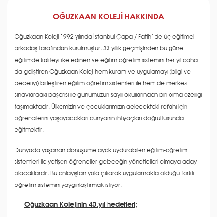
OĞUZKAAN KOLEJİ HAKKINDA
Oğuzkaan Koleji 1992 yılında İstanbul Çapa / Fatih’ de üç eğitimci
arkadaş tarafından kurulmuştur. 33 yıllık geçmişinden bu güne
eğitimde kaliteyi ilke edinen ve eğitim öğretim sistemini her yıl daha
da geliştiren Oğuzkaan Koleji hem kuram ve uygulamayı (bilgi ve
beceriyi) birleştiren eğitim öğretim sistemleri ile hem de merkezi
sınavlardaki başarısı ile günümüzün sayılı okullarından biri olma özelliği
taşımaktadır. Ülkemizin ve çocuklarımızın gelecekteki refahı için
öğrencilerini yaşayacakları dünyanın ihtiyaçları doğrultusunda
eğitmektir.
Dünyada yaşanan dönüşüme ayak uydurabilen eğitim-öğretim
sistemleri ile yetişen öğrenciler geleceğin yöneticileri olmaya aday
olacaklardır. Bu anlayıştan yola çıkarak uygulamakta olduğu farklı
öğretim sistemini yaygınlaştırmak istiyor.
Oğuzkaan Kolejinin 40.yıl hedefleri;