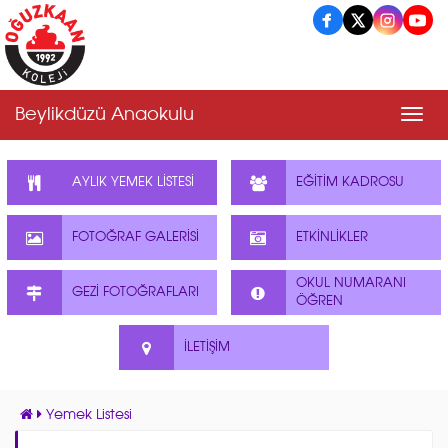
Beylikdüzü Anaokulu
Men
AYLIK YEMEK LİSTESİ
EĞİTİM KADROSU
FOTOĞRAF GALERİSİ
ETKİNLİKLER
OKUL NUMARANI
GEZİ FOTOĞRAFLARI
ÖĞREN
İLETİŞİM
Yemek Listesi