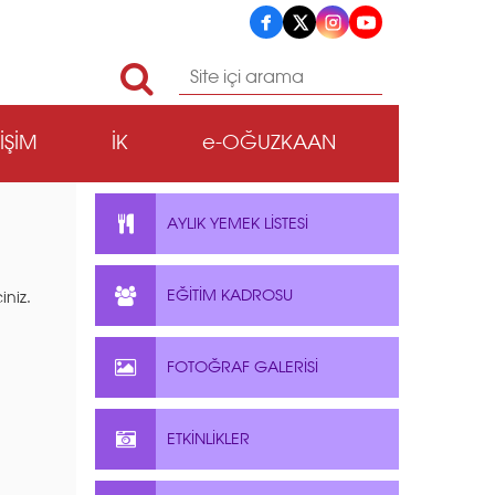
TİŞİM
İK
e-OĞUZKAAN
AYLIK YEMEK LİSTESİ
EĞİTİM KADROSU
iniz.
FOTOĞRAF GALERİSİ
ETKİNLİKLER