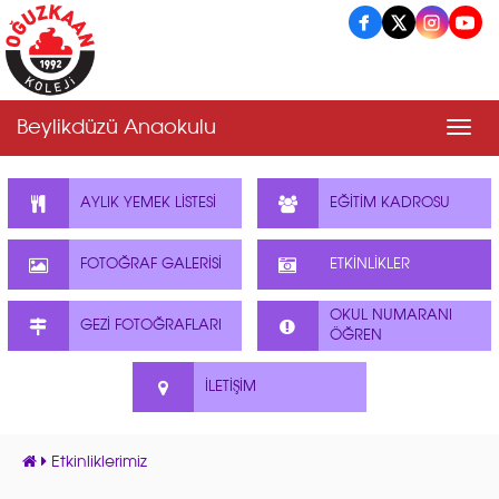
Beylikdüzü Anaokulu
Men
AYLIK YEMEK LİSTESİ
EĞİTİM KADROSU
FOTOĞRAF GALERİSİ
ETKİNLİKLER
OKUL NUMARANI
GEZİ FOTOĞRAFLARI
ÖĞREN
İLETİŞİM
Etkinliklerimiz