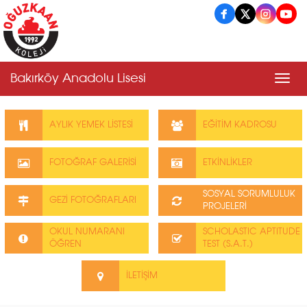
Bakırköy Anadolu Lisesi
Men
AYLIK YEMEK LİSTESİ
EĞİTİM KADROSU
FOTOĞRAF GALERİSİ
ETKİNLİKLER
SOSYAL SORUMLULUK
GEZİ FOTOĞRAFLARI
PROJELERİ
OKUL NUMARANI
SCHOLASTIC APTITUDE
ÖĞREN
TEST (S.A.T.)
İLETİŞİM