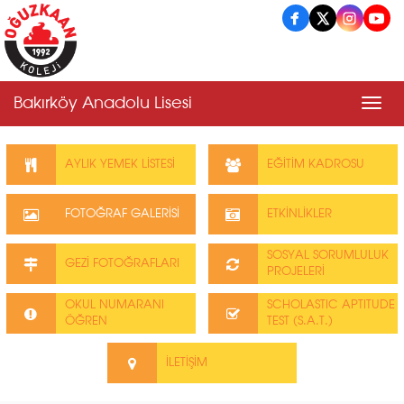
Bakırköy Anadolu Lisesi
Men
AYLIK YEMEK LİSTESİ
EĞİTİM KADROSU
FOTOĞRAF GALERİSİ
ETKİNLİKLER
SOSYAL SORUMLULUK
GEZİ FOTOĞRAFLARI
PROJELERİ
OKUL NUMARANI
SCHOLASTIC APTITUDE
ÖĞREN
TEST (S.A.T.)
İLETİŞİM