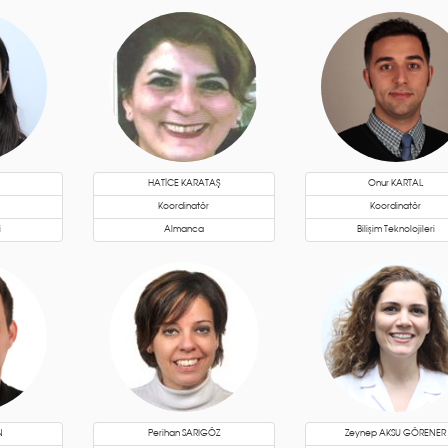
HATİCE KARATAŞ
Onur KARTAL
Koordinatör
Koordinatör
i
Almanca
Bilişim Teknolojileri
N
Perihan SARIGÖZ
Zeynep AKSU GÖRENER