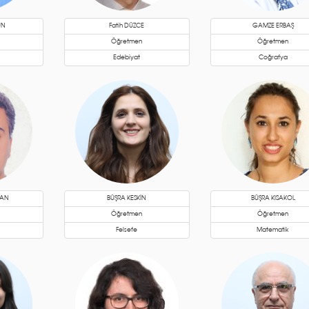
UN
Fatih DÜZCE
GAMZE ERBAŞ
Öğretmen
Öğretmen
Edebiyat
Coğrafya
ĞAN
BÜŞRA KESKİN
BÜŞRA KISAKOL
Öğretmen
Öğretmen
Felsefe
Matematik