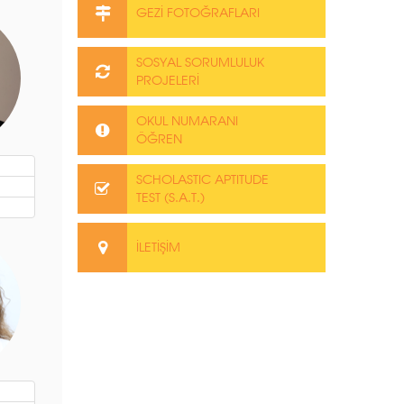
GEZİ FOTOĞRAFLARI
SOSYAL SORUMLULUK
PROJELERİ
OKUL NUMARANI
ÖĞREN
SCHOLASTIC APTITUDE
TEST (S.A.T.)
İLETİŞİM