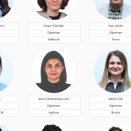
AVİ
Özlem ÖZGÜREL
Naci ŞAHİN
Öğretmen
Öğretmen
Edebiyat
Kimya
L
BANU TEMAMOĞULLARI
MERVE TUĞ
Öğretmen
Öğretmen
Bil.
İngilizce
Biyoloji