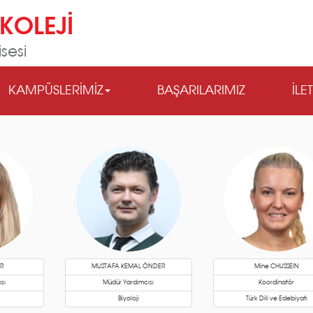
KOLEJİ
sesi
KAMPÜSLERİMİZ
BAŞARILARIMIZ
İLE
ER
MUSTAFA KEMAL ÖNDER
Mine CHUSSEIN
sı
Müdür Yardımcısı
Koordinatör
Biyoloji
Türk Dili ve Edebiyatı