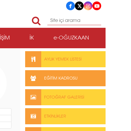
TİŞİM
İK
e-OĞUZKAAN
AYLIK YEMEK LİSTESİ
EĞİTİM KADROSU
FOTOĞRAF GALERİSİ
ETKİNLİKLER