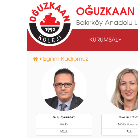
OĞUZKAAN 
Bakırköy Anadolu Li
KURUMSAL
Eğitim Kadromuz
Galip ÇAĞATAY
Dilek GÜLSEV
Müdür
Müdür Yardımcı
Müzik
Fizik