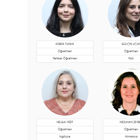
KÜBRA TURAN
GÜLÇİN UÇA
Öğretmen
Öğretmen
Rehber Öğretmen
Fizik
HELGA YİĞİT
NESLİHAN ZEYB
Öğretmen
Öğretmen
İngilizce
Almanca