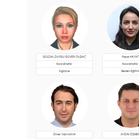
GÜLDAL DUYGU GÜVEN OLGAÇ
Neşe HAYAT
Koordinatör
Koordinatör
İngilizce
Beden Eğitim
Ömer Yalın KAYA
AYDIN ÖZME