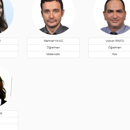
R
Mehmet YAVUZ
Volkan YENİCİL
Öğretmen
Öğretmen
Matematik
Fizik
EK