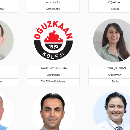
Koordinatör
Öğretmen
örü
Matematik
Kimya
N
SAADET AYDIN BOĞA
DUYGU ÇALIŞKAN
Öğretmen
Öğretmen
men
Türk Dili ve Edebiyatı
Tarih