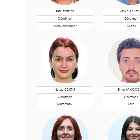
EBRU DİNDAR
ADNAN DURS
Öğretmen
Öğretmen
Bilişim Teknolojileri
Biyoloji
Nergiz GÖKTAŞ
Emre HAKİ DO
Öğretmen
Öğretmen
Matematik
Tarih