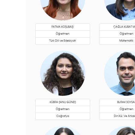
FATMA KOŞUBAŞI
ÇAĞLA KUBAT M
Öğretmen
Öğretmen
Türk Dili ve Edebiyatı
Matematik
KÜBRA ŞANLI GÜNEŞ
BURAK SOYSA
Öğretmen
Öğretmen
Coğrafya
Din Kül. Ve Ahlak 