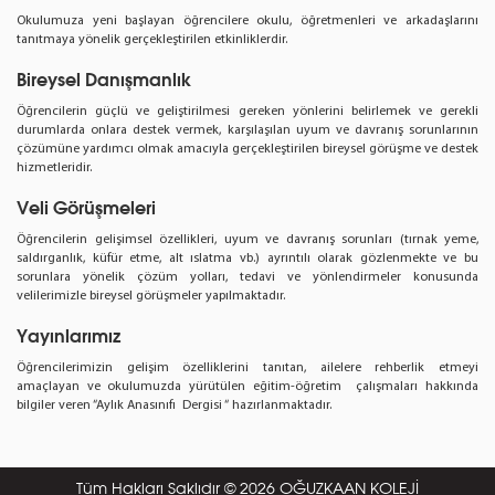
Okulumuza yeni başlayan öğrencilere okulu, öğretmenleri ve arkadaşlarını
tanıtmaya yönelik gerçekleştirilen etkinliklerdir.
Bireysel Danışmanlık
Öğrencilerin güçlü ve geliştirilmesi gereken yönlerini belirlemek ve gerekli
durumlarda onlara destek vermek, karşılaşılan uyum ve davranış sorunlarının
çözümüne yardımcı olmak amacıyla gerçekleştirilen bireysel görüşme ve destek
hizmetleridir.
Veli Görüşmeleri
Öğrencilerin gelişimsel özellikleri, uyum ve davranış sorunları (tırnak yeme,
saldırganlık, küfür etme, alt ıslatma vb.) ayrıntılı olarak gözlenmekte ve bu
sorunlara yönelik çözüm yolları, tedavi ve yönlendirmeler konusunda
velilerimizle bireysel görüşmeler yapılmaktadır.
Yayınlarımız
Öğrencilerimizin gelişim özelliklerini tanıtan, ailelere rehberlik etmeyi
amaçlayan ve okulumuzda yürütülen eğitim-öğretim çalışmaları hakkında
bilgiler veren “Aylık Anasınıfı Dergisi “ hazırlanmaktadır.
Tüm Hakları Saklıdır © 2026 OĞUZKAAN KOLEJİ