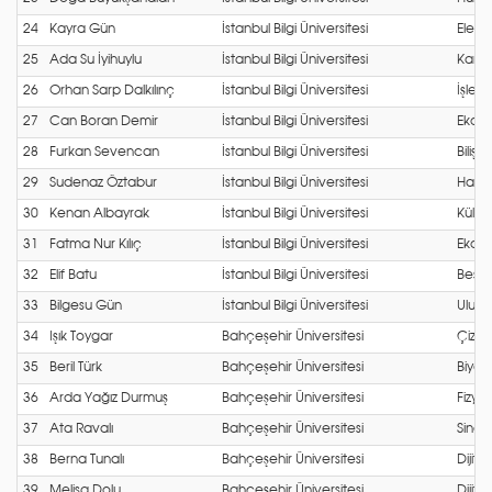
24
Kayra Gün
İstanbul Bilgi Üniversitesi
Elektr
25
Ada Su İyihuylu
İstanbul Bilgi Üniversitesi
Karşıl
26
Orhan Sarp Dalkılınç
İstanbul Bilgi Üniversitesi
İşletm
27
Can Boran Demir
İstanbul Bilgi Üniversitesi
Ekono
28
Furkan Sevencan
İstanbul Bilgi Üniversitesi
Bilişi
29
Sudenaz Öztabur
İstanbul Bilgi Üniversitesi
Halkla
30
Kenan Albayrak
İstanbul Bilgi Üniversitesi
Kültü
31
Fatma Nur Kılıç
İstanbul Bilgi Üniversitesi
Ekono
32
Elif Batu
İstanbul Bilgi Üniversitesi
Besle
33
Bilgesu Gün
İstanbul Bilgi Üniversitesi
Ulusla
34
Işık Toygar
Bahçeşehir Üniversitesi
Çizgi
35
Beril Türk
Bahçeşehir Üniversitesi
Biyom
36
Arda Yağız Durmuş
Bahçeşehir Üniversitesi
Fizyot
37
Ata Ravalı
Bahçeşehir Üniversitesi
Sinem
38
Berna Tunalı
Bahçeşehir Üniversitesi
Dijita
39
Melisa Dolu
Bahçeşehir Üniversitesi
Dijita