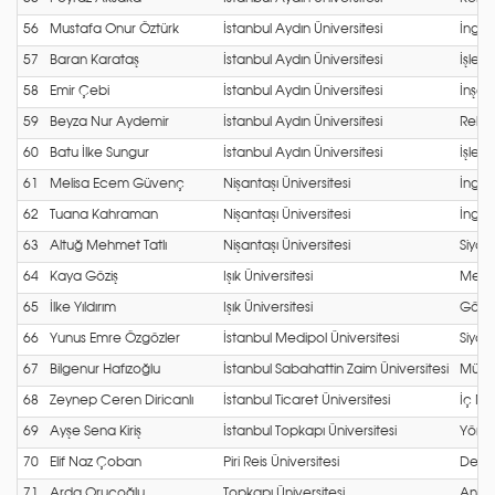
56
Mustafa Onur Öztürk
İstanbul Aydın Üniversitesi
İng. 
57
Baran Karataş
İstanbul Aydın Üniversitesi
İşletm
58
Emir Çebi
İstanbul Aydın Üniversitesi
İnşaat
59
Beyza Nur Aydemir
İstanbul Aydın Üniversitesi
Reklam
60
Batu İlke Sungur
İstanbul Aydın Üniversitesi
İşletm
61
Melisa Ecem Güvenç
Nişantaşı Üniversitesi
İngili
62
Tuana Kahraman
Nişantaşı Üniversitesi
İngili
63
Altuğ Mehmet Tatlı
Nişantaşı Üniversitesi
Siyas
64
Kaya Göziş
Işık Üniversitesi
Mekat
65
İlke Yıldırım
Işık Üniversitesi
Görsel
66
Yunus Emre Özgözler
İstanbul Medipol Üniversitesi
Siyas
67
Bilgenur Hafızoğlu
İstanbul Sabahattin Zaim Üniversitesi
Müzik
68
Zeynep Ceren Diricanlı
İstanbul Ticaret Üniversitesi
İç Mi
69
Ayşe Sena Kiriş
İstanbul Topkapı Üniversitesi
Yöneti
70
Elif Naz Çoban
Piri Reis Üniversitesi
Denizc
71
Arda Oruçoğlu
Topkapı Üniversitesi
Antre