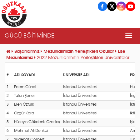
GÜCÜ EĞİTİMİNDE
Men
Başarılarımız
Mezunlarımızın Yerleştikleri Okullar
Lise
Mezunlarımız
2022 Mezunlarımızın Yerleştikleri Üniversiteler
#
ADI SOYADI
ÜNİVERSİTE ADI
PROG
1
Ecem Günel
İstanbul Üniversitesi
Hukuk
2
Tufan Şener
İstanbul Üniversitesi
İngili
3
Eren Öztürk
İstanbul Üniversitesi
İktisat
4
Özgür Kara
İstanbul Üniversitesi
İktisat
5
Hüseyin Gökdeniz Özertaş
İstanbul Üniversitesi
İşlet
6
Mehmet Ali Denkci
İstanbul Üniversitesi
Ameri
7
Sudenaz Cömert
İstanbul Üniversitesi
Turizm