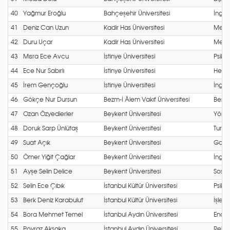
40
Yağmur Eroğlu
Bahçeşehir Üniversitesi
İng. 
41
Deniz Can Uzun
Kadir Has Üniversitesi
Mekat
42
Duru Uçar
Kadir Has Üniversitesi
Mekat
43
Mısra Ece Avcu
İstinye Üniversitesi
Psikol
44
Ece Nur Sabırlı
İstinye Üniversitesi
Hemşir
45
İrem Gençoğlu
İstinye Üniversitesi
İngili
46
Gökçe Nur Dursun
Bezm-İ Âlem Vakıf Üniversitesi
Besle
47
Ozan Özyedierler
Beykent Üniversitesi
Yöneti
48
Doruk Sarp Ünlütaş
Beykent Üniversitesi
Turizm
49
Suat Açık
Beykent Üniversitesi
Gastr
50
Ömer Yiğit Çağlar
Beykent Üniversitesi
İng. 
51
Ayşe Selin Delice
Beykent Üniversitesi
Sosyol
52
Selin Ece Çıbık
İstanbul Kültür Üniversitesi
Psikol
53
Berk Deniz Karabulut
İstanbul Kültür Üniversitesi
İşletm
54
Bora Mehmet Temel
İstanbul Aydın Üniversitesi
Endüst
55
Poyraz Aksaka
İstanbul Aydın Üniversitesi
Rehber