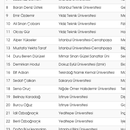
8
Baran Deniz Üstek
İstanbul Teknik Üniversitesi
Gemi 
9
Emir Özdemir
Yıldız Teknik Üniversitesi
Metal
10
Ali Sinan Çobani
Yıldız Teknik Üniversitesi
Fizik
11
Olcay Gür
Yıldız Teknik Üniversitesi
Harit
12
Alper Yükseler
İstanbul Üniversitesi-Cerrahpaşa
Metal
13
Mustafa Yekta Taraf
İstanbul Üniversitesi-Cerrahpaşa
Bilgi
14
Duru Beren Dürüsel
Mimar Sinan Güzel Sanatlar Üni
Sera
15
Demirkan Hodul
Dokuz Eylül Üniversitesi (İzmir)
Ekono
16
Elif Adsan
Tekirdağ Namık Kemal Üniversitesi
Makin
17
Sedat Çalkan
Sakarya Üniversitesi
Maliy
18
Sena Oruç
Niğde Ömer Halisdemir Üniversitesi
Tekst
19
Belinay Karadağ
İstinye Üniversitesi
Diş He
20
Burcu Oğuz
İstinye Üniversitesi
Gastr
21
İdil Özbağrıaçık
Yeditepe Üniversitesi
İngili
22
Beril Özbağrıaçık
Yeditepe Üniversitesi
İşletm
23
Doğa Büyükşanalan
İstanbul Bilgi Üniversitesi
Hukuk 