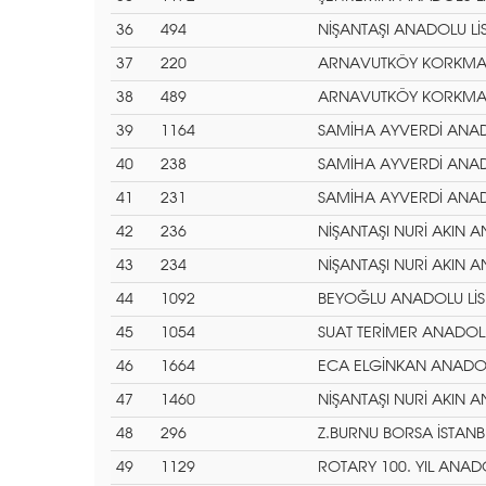
36
494
NİŞANTAŞI ANADOLU LİS
37
220
ARNAVUTKÖY KORKMAZ 
38
489
ARNAVUTKÖY KORKMAZ 
39
1164
SAMİHA AYVERDİ ANADO
40
238
SAMİHA AYVERDİ ANADO
41
231
SAMİHA AYVERDİ ANADO
42
236
NİŞANTAŞI NURİ AKIN A
43
234
NİŞANTAŞI NURİ AKIN A
44
1092
BEYOĞLU ANADOLU LİS
45
1054
SUAT TERİMER ANADOLU
46
1664
ECA ELGİNKAN ANADOLU
47
1460
NİŞANTAŞI NURİ AKIN A
48
296
Z.BURNU BORSA İSTANB
49
1129
ROTARY 100. YIL ANADO