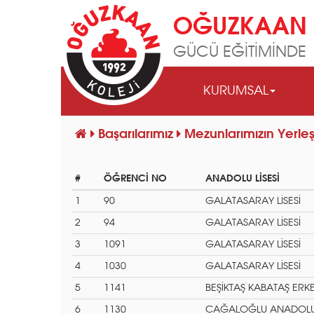
OĞUZKAAN 
GÜCÜ EĞİTİMİNDE
KURUMSAL
Başarılarımız
Mezunlarımızın Yerleş
#
ÖĞRENCİ NO
ANADOLU LİSESİ
1
90
GALATASARAY LİSESİ
2
94
GALATASARAY LİSESİ
3
1091
GALATASARAY LİSESİ
4
1030
GALATASARAY LİSESİ
5
1141
BEŞİKTAŞ KABATAŞ ERKEK
6
1130
CAĞALOĞLU ANADOLU 