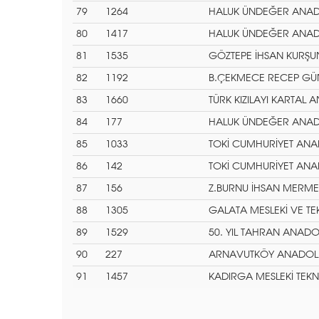
79
1264
HALUK ÜNDEĞER ANADO
80
1417
HALUK ÜNDEĞER ANADO
81
1535
GÖZTEPE İHSAN KURŞU
82
1192
B.ÇEKMECE RECEP GÜ
83
1660
TÜRK KIZILAYI KARTAL A
84
177
HALUK ÜNDEĞER ANADO
85
1033
TOKİ CUMHURİYET ANAD
86
142
TOKİ CUMHURİYET ANAD
87
156
Z.BURNU İHSAN MERMER
88
1305
GALATA MESLEKİ VE TE
89
1529
50. YIL TAHRAN ANADOL
90
227
ARNAVUTKÖY ANADOLU 
91
1457
KADIRGA MESLEKİ TEKN