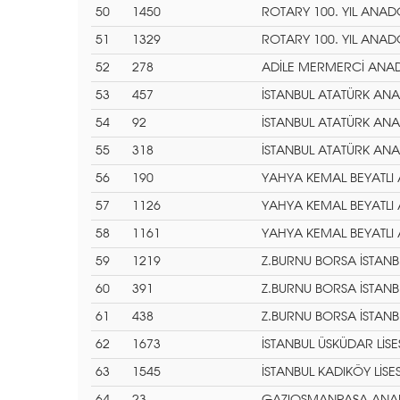
50
1450
ROTARY 100. YIL ANADO
51
1329
ROTARY 100. YIL ANADO
52
278
ADİLE MERMERCİ ANADO
53
457
İSTANBUL ATATÜRK ANA
54
92
İSTANBUL ATATÜRK ANA
55
318
İSTANBUL ATATÜRK ANA
56
190
YAHYA KEMAL BEYATLI 
57
1126
YAHYA KEMAL BEYATLI 
58
1161
YAHYA KEMAL BEYATLI 
59
1219
Z.BURNU BORSA İSTANB
60
391
Z.BURNU BORSA İSTANB
61
438
Z.BURNU BORSA İSTANB
62
1673
İSTANBUL ÜSKÜDAR LİSE
63
1545
İSTANBUL KADIKÖY LİSES