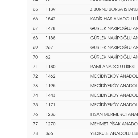
64
23
GAZIOSMANPAŞA ANADO
65
1139
Z.BURNU BORSA İSTANB
66
1542
KADİR HAS ANADOLU Lİ
67
1478
GÜRLEK NAKİPOĞLU AN
68
1188
GÜRLEK NAKİPOĞLU AN
69
267
GÜRLEK NAKİPOĞLU AN
70
62
GÜRLEK NAKİPOĞLU AN
71
1180
RAMİ ANADOLU LİSESİ
72
1462
MECİDİYEKÖY ANADOLU 
73
1195
MECİDİYEKÖY ANADOLU 
74
1443
MECİDİYEKÖY ANADOLU 
75
1171
MECİDİYEKÖY ANADOLU 
76
1236
İHSAN MERMERCİ ANAD
77
1270
MEHMET PİSAK ANADOLU
78
366
YEDİKULE ANADOLU LİSE