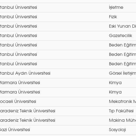
stanbul Üniversitesi
İşletme
stanbul Üniversitesi
Fizik
stanbul Üniversitesi
Eski Yunan Di
stanbul Üniversitesi
Gazetecilik
stanbul Üniversitesi
Beden Eğitim
stanbul Üniversitesi
Beden Eğitim
stanbul Üniversitesi
Beden Eğitim
stanbul Aydın Üniversitesi
Görsel İletişi
armara Üniversitesi
Kimya
armara Üniversitesi
Kimya
ocaeli Üniversitesi
Mekatronik M
aradeniz Teknik Üniversitesi
Tıp Fakültesi
aradeniz Teknik Üniversitesi
Makina Mühe
azi Üniversitesi
Sosyoloji