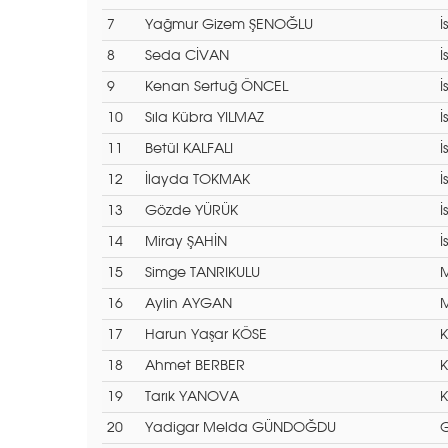
7
Yağmur Gizem ŞENOĞLU
İ
8
Seda CİVAN
İ
9
Kenan Sertuğ ÖNCEL
İ
10
Sıla Kübra YILMAZ
İ
11
Betül KALFALI
İ
12
İlayda TOKMAK
İ
13
Gözde YÜRÜK
İ
14
Miray ŞAHİN
İ
15
Simge TANRIKULU
M
16
Aylin AYGAN
M
17
Harun Yaşar KÖSE
K
18
Ahmet BERBER
K
19
Tarık YANOVA
K
20
Yadigar Melda GÜNDOĞDU
G