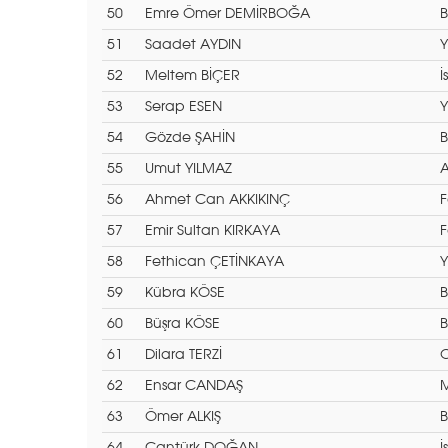
50
Emre Ömer DEMİRBOĞA
B
51
Saadet AYDIN
Y
52
Meltem BİÇER
İ
53
Serap ESEN
Y
54
Gözde ŞAHİN
B
55
Umut YILMAZ
A
56
Ahmet Can AKKIKINÇ
F
57
Emir Sultan KIRKAYA
F
58
Fethican ÇETİNKAYA
Y
59
Kübra KÖSE
B
60
Büşra KÖSE
B
61
Dilara TERZİ
O
62
Ensar CANDAŞ
M
63
Ömer ALKIŞ
B