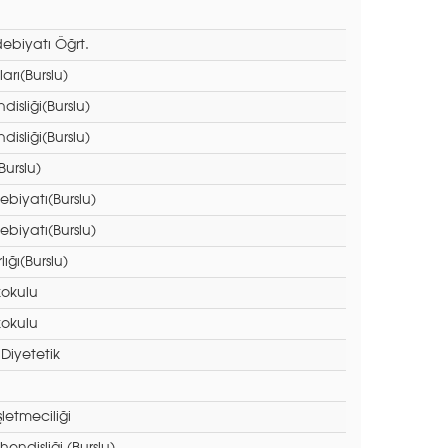
debiyatı Öğrt.
ları(Burslu)
isliği(Burslu)
isliği(Burslu)
urslu)
debiyatı(Burslu)
debiyatı(Burslu)
ığı(Burslu)
kokulu
kokulu
Diyetetik
letmeciliği