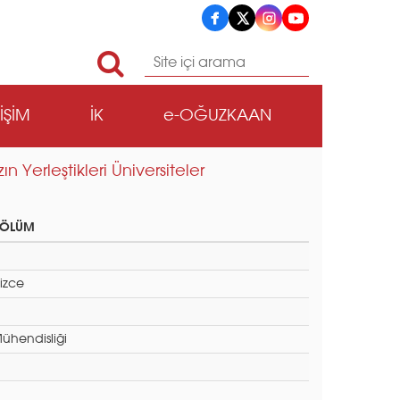
TİŞİM
İK
e-OĞUZKAAN
n Yerleştikleri Üniversiteler
BÖLÜM
izce
ühendisliği