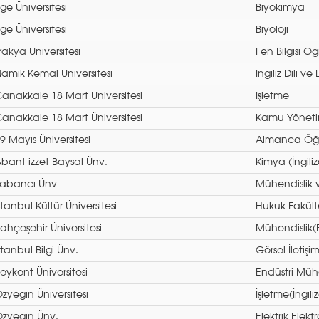
ge Üniversitesi
Biyokimya
ge Üniversitesi
Biyoloji
rakya Üniversitesi
Fen Bilgisi Ö
amık Kemal Üniversitesi
İngiliz Dili v
anakkale 18 Mart Üniversitesi
İşletme
anakkale 18 Mart Üniversitesi
Kamu Yöneti
9 Mayıs Üniversitesi
Almanca Öğr
bant izzet Baysal Ünv.
Kimya (İngili
abancı Ünv
Mühendislik v
stanbul Kültür Üniversitesi
Hukuk Fakült
ahçeşehir Üniversitesi
Mühendislik(B
stanbul Bilgi Ünv.
Görsel İletişi
eykent Üniversitesi
Endüstri Mühe
zyeğin Üniversitesi
İşletme(İngili
zyeğin Ünv.
Elektrik Elekt