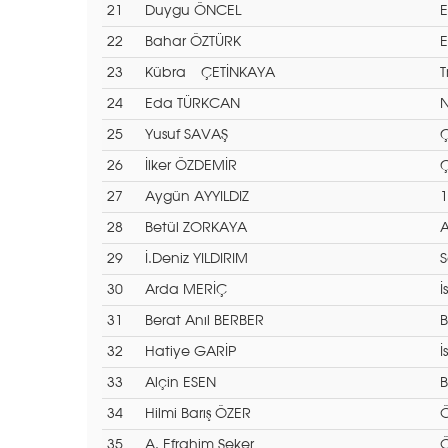
21
Duygu ÖNCEL
E
22
Bahar ÖZTÜRK
E
23
Kübra ÇETİNKAYA
T
24
Eda TÜRKCAN
N
25
Yusuf SAVAŞ
Ç
26
İlker ÖZDEMİR
Ç
27
Aygün AYYILDIZ
1
28
Betül ZORKAYA
A
29
İ.Deniz YILDIRIM
S
30
Arda MERİÇ
İ
31
Berat Anıl BERBER
B
32
Hatiye GARİP
İ
33
Alçin ESEN
B
34
Hilmi Barış ÖZER
Ö
35
A. Efrahim Şeker
Ö