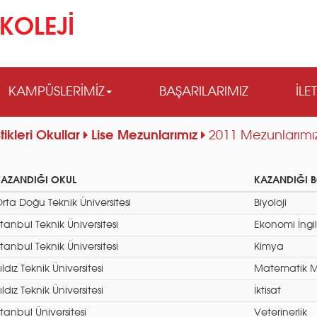
KOLEJİ
KAMPÜSLERİMİZ
BAŞARILARIMIZ
İLE
tikleri Okullar
Lise Mezunlarımız
2011 Mezunlarımızı
KAZANDIĞI OKUL
KAZANDIĞI 
rta Doğu Teknik Üniversitesi
Biyoloji
stanbul Teknik Üniversitesi
Ekonomi İngil
stanbul Teknik Üniversitesi
Kimya
ıldız Teknik Üniversitesi
Matematik M
ıldız Teknik Üniversitesi
İktisat
stanbul Üniversitesi
Veterinerlik