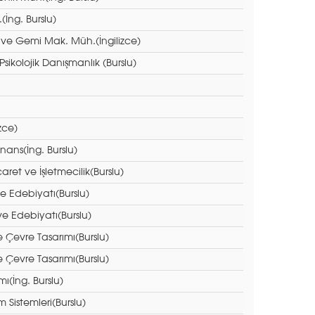
(İng. Burslu)
 ve Gemi Mak. Müh.(İngilizce)
Psikolojik Danışmanlık (Burslu)
izce)
inans(İng. Burslu)
icaret ve İşletmecilik(Burslu)
 ve Edebiyatı(Burslu)
 ve Edebiyatı(Burslu)
e Çevre Tasarımı(Burslu)
e Çevre Tasarımı(Burslu)
ımı(İng. Burslu)
m Sistemleri(Burslu)