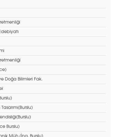
ğretmenliği
e Edebiyatı
mi
etmenliği
zce)
e Doğa Bilimleri Fak.
ei
urslu)
m Tasarımı(Burslu)
ndisliği(Burslu)
zce Burslu)
ronik Müh.(İng. Burslu)