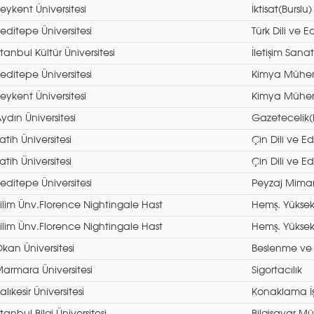
eykent Üniversitesi
İktisat(Burslu)
editepe Üniversitesi
Türk Dili ve E
stanbul Kültür Üniversitesi
İletişim Sanat
editepe Üniversitesi
Kimya Mühend
eykent Üniversitesi
Kimya Mühend
ydın Üniversitesi
Gazetecelik(B
atih Üniversitesi
Çin Dili ve E
atih Üniversitesi
Çin Dili ve E
editepe Üniversitesi
Peyzaj Mimarl
ilim Ünv.Florence Nightingale Hast
Hemş. Yükse
ilim Ünv.Florence Nightingale Hast
Hemş. Yükse
kan Üniversitesi
Beslenme ve 
armara Üniversitesi
Sigortacılık
alıkesir Üniversitesi
Konaklama İş