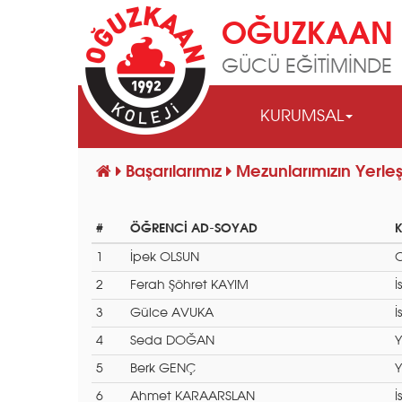
OĞUZKAAN 
GÜCÜ EĞİTİMİNDE
KURUMSAL
Başarılarımız
Mezunlarımızın Yerleş
#
ÖĞRENCİ AD-SOYAD
1
İpek OLSUN
O
2
Ferah Şöhret KAYIM
İ
3
Gülce AVUKA
İ
4
Seda DOĞAN
Y
5
Berk GENÇ
Y
6
Ahmet KARAARSLAN
İ