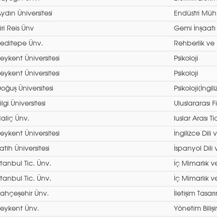
ydın Üniversitesi
Endüstri Müh.
iri Reis Ünv
Gemi İnşaatı
editepe Ünv.
Rehberlik ve 
eykent Üniversitesi
Psikoloji
eykent Üniversitesi
Psikoloji
oğuş Üniversitesi
Psikoloji(İngil
ilgi Üniversitesi
Uluslararası F
aliç Ünv.
luslar Arası T
eykent Üniversitesi
İngilizce Dili
atih Üniversitesi
İspanyol Dili
stanbul Tic. Ünv.
İç Mimarlık v
stanbul Tic. Ünv.
İç Mimarlık v
ahçeşehir Ünv.
İletişim Tasar
eykent Ünv.
Yönetim Bilişi