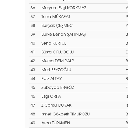
36
Meryem Ezgi KORKMAZ
A
37
Tuna MÜKAFAT
P
38
Burçak ÇEŞMECİ
Y
39
Bürke Benan ŞAHİNBAŞ
B
40
Sena KURTUL
B
41
Büşra OFLUOĞLU
D
42
Melisa DEMİRALP
B
43
Mert FEYZOĞLU
H
44
Ediz ALTAY
B
45
Zübeyde ERGÖZ
F
46
Ezgi ORFA
İ
47
Z.Cansu DURAK
İ
48
İsmet Gökberk TİMÜRÖZÜ
B
49
Arca TÜRKMEN
B