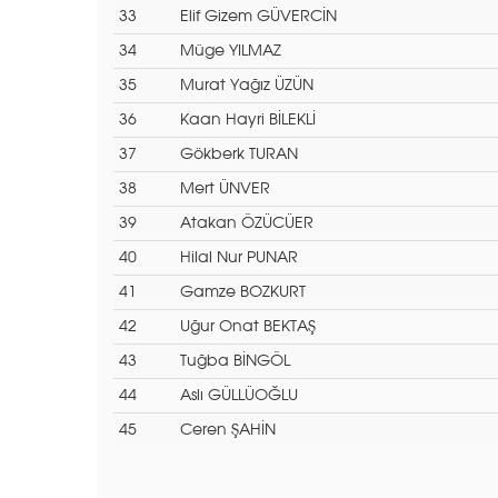
33
Elif Gizem GÜVERCİN
34
Müge YILMAZ
35
Murat Yağız ÜZÜN
36
Kaan Hayri BİLEKLİ
37
Gökberk TURAN
38
Mert ÜNVER
39
Atakan ÖZÜCÜER
40
Hilal Nur PUNAR
41
Gamze BOZKURT
42
Uğur Onat BEKTAŞ
43
Tuğba BİNGÖL
44
Aslı GÜLLÜOĞLU
45
Ceren ŞAHİN