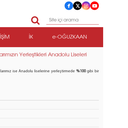
TİŞİM
İK
e-OĞUZKAAN
ımızın Yerleştikleri Anadolu Liseleri
nlarımız ise Anadolu liselerine yerleştirmede
%100
gibi bir