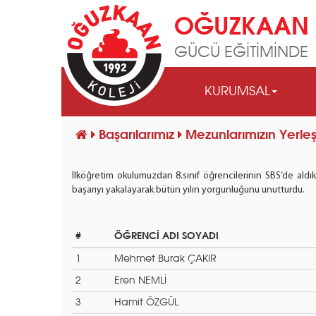
OĞUZKAAN 
GÜCÜ EĞİTİMİNDE
KURUMSAL
Başarılarımız
Mezunlarımızın Yerleş
İlköğretim okulumuzdan 8.sınıf öğrencilerinin SBS’de aldık
başarıyı yakalayarak bütün yılın yorgunluğunu unutturdu.
#
ÖĞRENCİ ADI SOYADI
1
Mehmet Burak ÇAKIR
2
Eren NEMLİ
3
Hamit ÖZGÜL