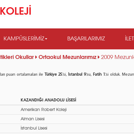
KOLEJİ
KAMPÜSLERİMİZ
BAŞARILARIMIZ
İLE
tikleri Okullar
Ortaokul Mezunlarımız
2009 Mezunlar
ları puan ortalamaları ile
Türkiye 25
.’si,
İstanbul 9
.’su,
Fatih 1
.’si olduk. Mezu
KAZANDIĞI ANADOLU LİSESİ
Amerikan Robert Koleji
Alman Lisesi
İstanbul Lisesi