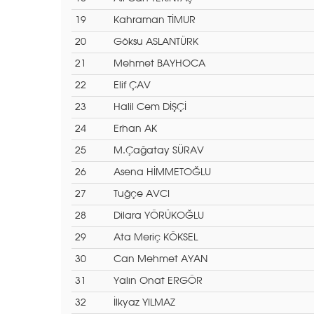
19
Kahraman TİMUR
20
Göksu ASLANTÜRK
21
Mehmet BAYHOCA
22
Elif ÇAV
23
Halil Cem DİŞÇİ
24
Erhan AK
25
M.Çağatay SÜRAV
26
Asena HİMMETOĞLU
27
Tuğçe AVCI
28
Dilara YÖRÜKOĞLU
29
Ata Meriç KÖKSEL
30
Can Mehmet AYAN
31
Yalın Onat ERGÖR
32
İlkyaz YILMAZ