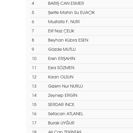
4
BARIŞ CAN ESMER
5
Şerife Mahin Su ELİAÇIK
6
Mustafa F. NURİ
7
Elif Naz ÇELİK
8
Beyhan Kübra ESEN
9
Gözde MUTLU
10
Eren ERŞAHİN
11
Esra SÖZMEN
12
Kaan OLSUN
13
Gizem Nur NURLU
14
Zeynep ERGİN
15
SERDAR İNCE
16
Sefacan ATLANEL
17
Burak UYĞUR
18
Ali Can TEKİNTAŞ