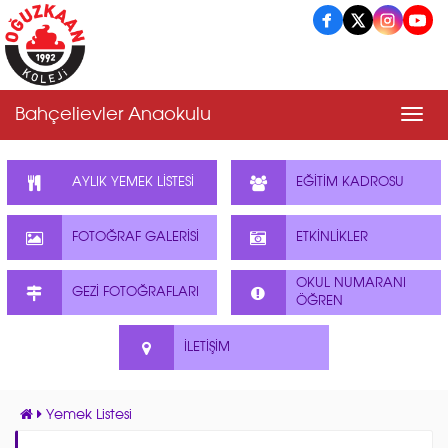
Bahçelievler Anaokulu
Men
AYLIK YEMEK LİSTESİ
EĞİTİM KADROSU
FOTOĞRAF GALERİSİ
ETKİNLİKLER
OKUL NUMARANI
GEZİ FOTOĞRAFLARI
ÖĞREN
İLETİŞİM
Yemek Listesi