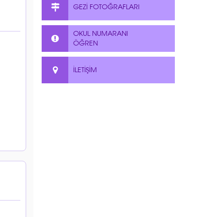
GEZİ FOTOĞRAFLARI
OKUL NUMARANI
ÖĞREN
İLETİŞİM