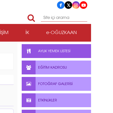
TİŞİM
İK
e-OĞUZKAAN
AYLIK YEMEK LİSTESİ
EĞİTİM KADROSU
FOTOĞRAF GALERİSİ
ETKİNLİKLER