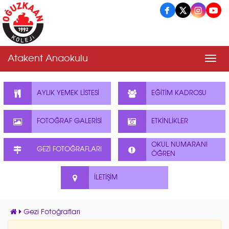
Atakent Anaokulu
Men
AYLIK YEMEK LİSTESİ
EĞİTİM KADROSU
FOTOĞRAF GALERİSİ
ETKİNLİKLER
OKUL NUMARANI
GEZİ FOTOĞRAFLARI
ÖĞREN
İLETİŞİM
Gezi Fotoğrafları