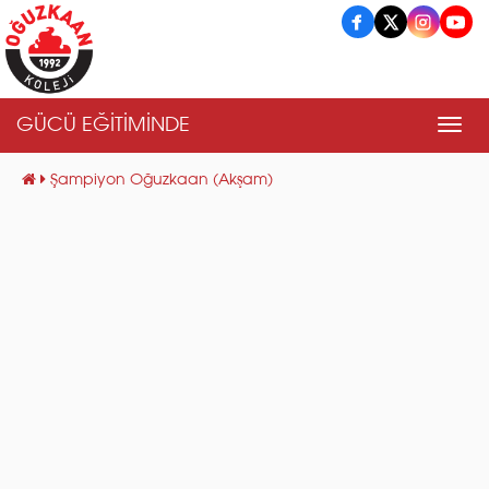
GÜCÜ EĞİTİMİNDE
Men
Şampiyon Oğuzkaan (Akşam)