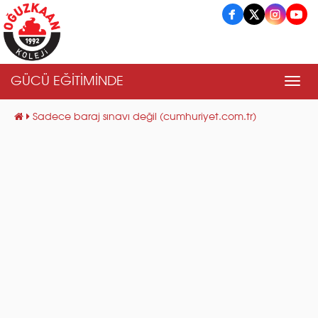
GÜCÜ EĞİTİMİNDE
Men
Sadece baraj sınavı değil (cumhuriyet.com.tr)