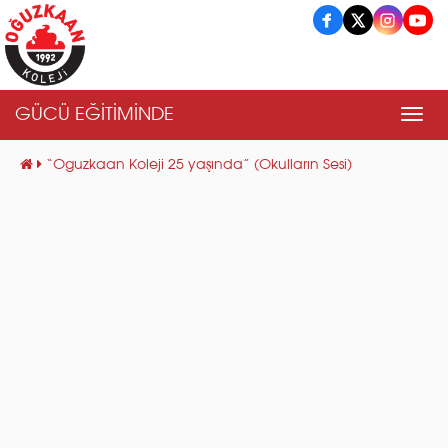
GÜCÜ EĞİTİMİNDE
Men
“Oguzkaan Koleji 25 yaşında” (Okulların Sesi)