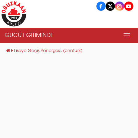
GÜCÜ EĞİTİMİNDE
Men
Liseye Geçiş Yönergesi. (cnntürk)