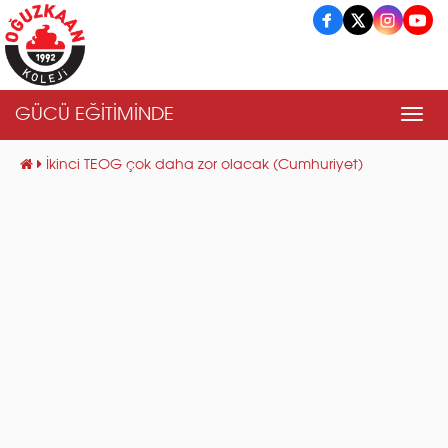
GÜCÜ EĞİTİMİNDE
Men
İkinci TEOG çok daha zor olacak (Cumhuriyet)