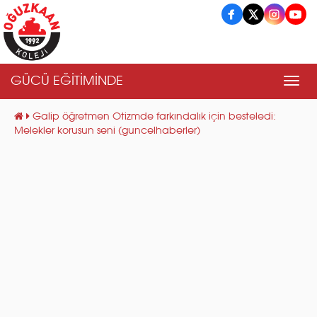
GÜCÜ EĞİTİMİNDE
Men
Galip öğretmen Otizmde farkındalık için besteledi:
Melekler korusun seni (guncelhaberler)