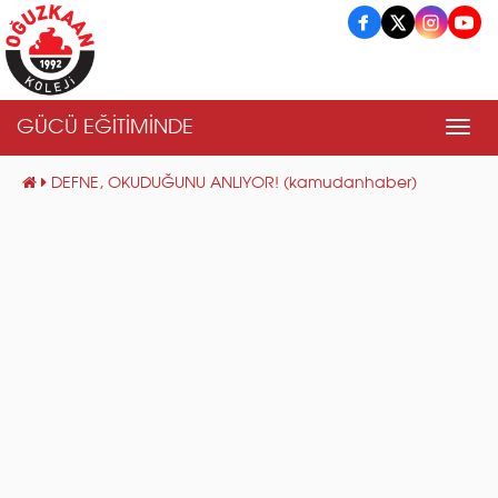
GÜCÜ EĞİTİMİNDE
Men
DEFNE, OKUDUĞUNU ANLIYOR! (kamudanhaber)