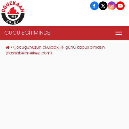
GÜCÜ EĞİTİMİNDE
Men
Çocuğunuzun okuldaki ilk günü kabus olmasın
(flashabermerkezi.com)