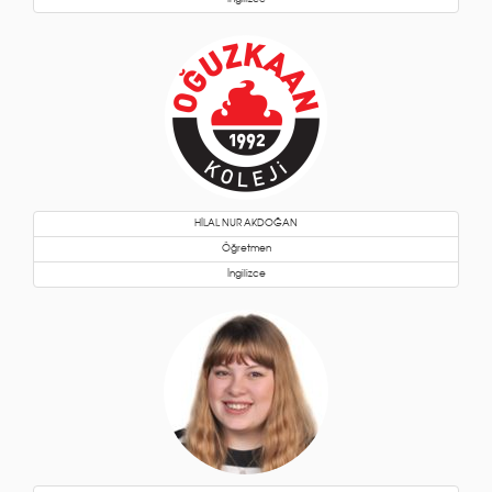
HİLAL NUR AKDOĞAN
Öğretmen
İngilizce