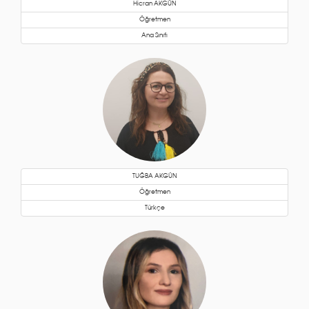
Hicran AKGÜN
Öğretmen
Ana Sınıfı
TUĞBA AKGÜN
Öğretmen
Türkçe