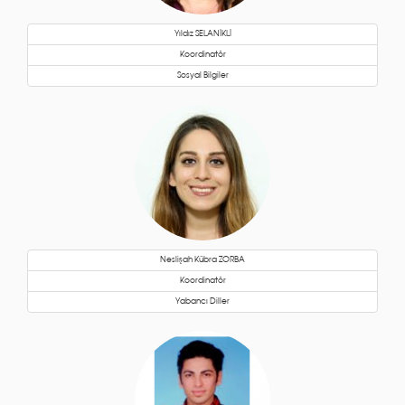
Yıldız SELANİKLİ
Koordinatör
Sosyal Bilgiler
Neslişah Kübra ZORBA
Koordinatör
Yabancı Diller