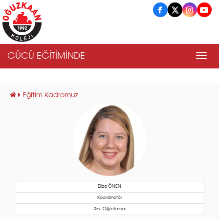
GÜCÜ EĞİTİMİNDE
Men
Eğitim Kadromuz
Eliza ÖNEN
Koordinatör
Sınıf Öğretmeni