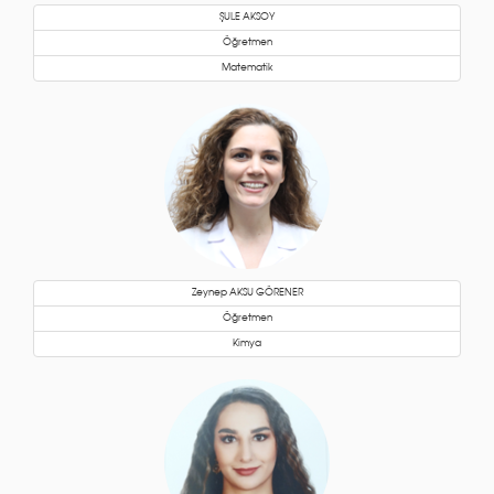
ŞULE AKSOY
Öğretmen
Matematik
Zeynep AKSU GÖRENER
Öğretmen
Kimya