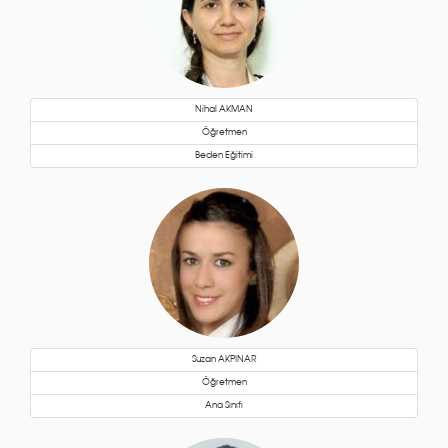
Nihal AKMAN
Öğretmen
Beden Eğitimi
Suzan AKPINAR
Öğretmen
Ana Sınıfı