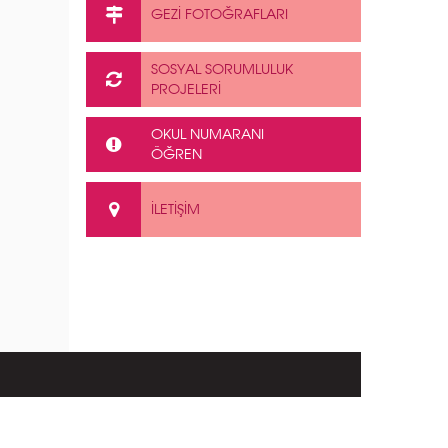
GEZİ FOTOĞRAFLARI
SOSYAL SORUMLULUK
PROJELERİ
OKUL NUMARANI
ÖĞREN
İLETİŞİM