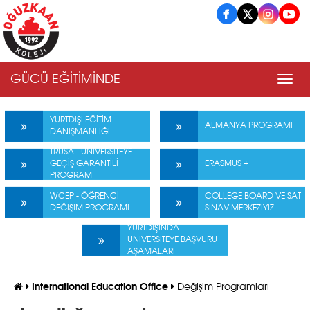
GÜCÜ EĞİTİMİNDE
Men
YURTDIŞI EĞİTİM
ALMANYA PROGRAMI
DANIŞMANLIĞI
TRUSA - ÜNİVERSİTEYE
GEÇİŞ GARANTİLİ
ERASMUS +
PROGRAM
WCEP - ÖĞRENCİ
COLLEGE BOARD VE SAT
DEĞİŞİM PROGRAMI
SINAV MERKEZİYİZ
YURTDIŞINDA
ÜNİVERSİTEYE BAŞVURU
AŞAMALARI
International Education Office
Değişim Programları