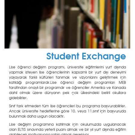
Student Exchange
Lise öğrenci değişim programı, üniversite eğitimlerini yurt dışında
yapmak isteyen lise öğrencilerinin kapsamlı bir yurt dışı deneyimi
yaşayarak farklı kültürleri tanımak ve vizyonlarını geliştirmek için
katıldığı programlardır.Lise öğrenci değişim programları MEB
tarafından onaylı bir programdır ve öğrenciler Amerika ve Kanada
dahil olmak üzere dünyanın pek çok ülkesindeki belirli okullara
gidebilirler.
Sınıf fark etmeden tüm lise öğrencileri bu programa başvurabilirler.
Ancak üniversite hedeflerine göre 10. veya 11.sınıf için başvuruda
bulunmak daha uygun olacaktır.
Lise değişim programına katılmak için okulumuzda uygulanacak
olan ELTIS sınavında yeterli puanı almak ve bir yıl yurt dışında eğitim
alabilecek motivasyona sahip olmak gerekiyor.