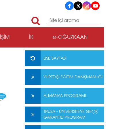
TİŞİM
İK
e-OĞUZKAAN
LİSE SAYFASI
YURTDIŞI EĞİTİM DANIŞMANLIĞI
ALMANYA PROGRAMI
TRUSA - ÜNİVERSİTEYE GEÇİŞ
GARANTİLİ PROGRAM