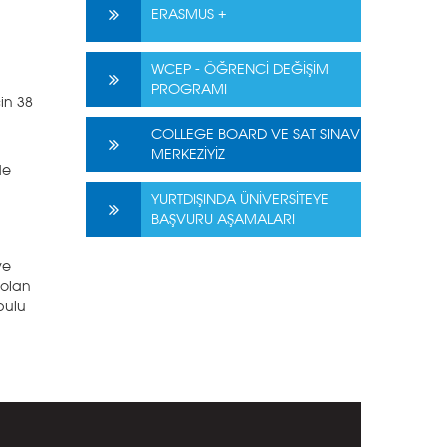
ERASMUS +
WCEP - ÖĞRENCİ DEĞİŞİM
PROGRAMI
çin 38
COLLEGE BOARD VE SAT SINAV
MERKEZİYİZ
de
YURTDIŞINDA ÜNİVERSİTEYE
BAŞVURU AŞAMALARI
ve
 olan
bulu