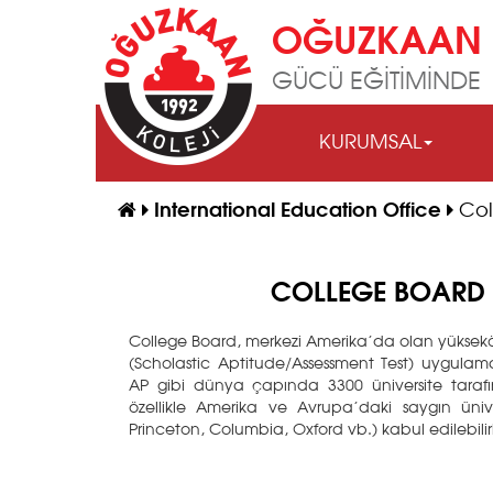
OĞUZKAAN 
GÜCÜ EĞİTİMİNDE
KURUMSAL
International Education Office
Col
COLLEGE BOARD Ü
College Board, merkezi Amerika’da olan yüksekö
(Scholastic Aptitude/Assessment Test) uygulama
AP gibi dünya çapında 3300 üniversite tarafı
özellikle Amerika ve Avrupa’daki saygın ünive
Princeton, Columbia, Oxford vb.) kabul edilebilirl