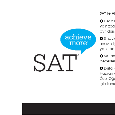
SAT ile 
Her bir
yalnızca
ayrı ders
Sınavla
sınavın 
yanıtlan
SAT sı
beceriler
Dijita
Haziran 
Özel Oğu
için tanı