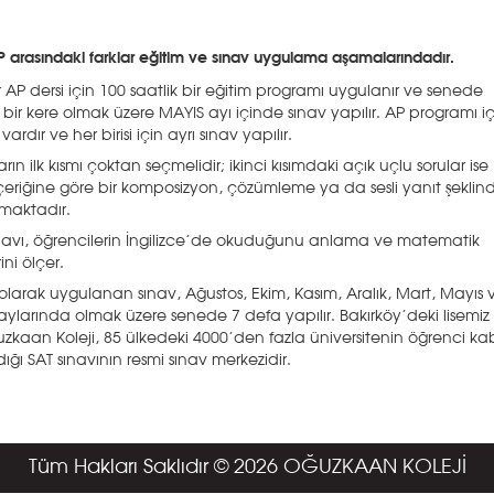
AP arasındaki farklar eğitim ve sınav uygulama aşamalarındadır.
 AP dersi için 100 saatlik bir eğitim programı uygulanır ve senede
 bir kere olmak üzere MAYIS ayı içinde sınav yapılır. AP programı i
 vardır ve her birisi için ayrı sınav yapılır.
rın ilk kısmı çoktan seçmelidir; ikinci kısımdaki açık uçlu sorular ise
içeriğine göre bir komposizyon, çözümleme ya da sesli yanıt şeklin
maktadır.
navı, öğrencilerin İngilizce’de okuduğunu anlama ve matematik
ini ölçer.
l olarak uygulanan sınav, Ağustos, Ekim, Kasım, Aralık, Mart, Mayıs 
aylarında olmak üzere senede 7 defa yapılır. Bakırköy’deki lisemiz
zkaan Koleji, 85 ülkedeki 4000’den fazla üniversitenin öğrenci ka
dığı SAT sınavının resmi sınav merkezidir.
Tüm Hakları Saklıdır © 2026 OĞUZKAAN KOLEJİ