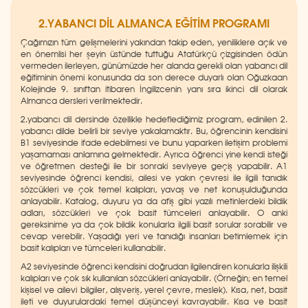
2.YABANCI DİL ALMANCA EĞİTİM PROGRAMI
Çağımızın tüm gelişmelerini yakından takip eden, yeniliklere açık ve
en önemlisi her şeyin üstünde tuttuğu Atatürkçü çizgisinden ödün
vermeden ilerleyen, günümüzde her alanda gerekli olan yabancı dil
eğitiminin önemi konusunda da son derece duyarlı olan Oğuzkaan
Kolejinde 9. sınıftan itibaren İngilizcenin yanı sıra ikinci dil olarak
Almanca dersleri verilmektedir.
2.yabancı dil dersinde özellikle hedeflediğimiz program, edinilen 2.
yabancı dilde belirli bir seviye yakalamaktır. Bu, öğrencinin kendisini
B1 seviyesinde ifade edebilmesi ve bunu yaparken iletişim problemi
yaşamaması anlamına gelmektedir. Ayrıca öğrenci yine kendi isteği
ve öğretmen desteği ile bir sonraki seviyeye geçiş yapabilir. A1
seviyesinde öğrenci kendisi, ailesi ve yakın çevresi ile ilgili tanıdık
sözcükleri ve çok temel kalıpları, yavaş ve net konuşulduğunda
anlayabilir. Katalog, duyuru ya da afiş gibi yazılı metinlerdeki bildik
adları, sözcükleri ve çok basit tümceleri anlayabilir. O anki
gereksinime ya da çok bildik konularla ilgili basit sorular sorabilir ve
cevap verebilir. Yaşadığı yeri ve tanıdığı insanları betimlemek için
basit kalıpları ve tümceleri kullanabilir.
A2 seviyesinde öğrenci kendisini doğrudan ilgilendiren konularla ilişkili
kalıpları ve çok sık kullanılan sözcükleri anlayabilir. (Örneğin; en temel
kişisel ve ailevi bilgiler, alışveriş, yerel çevre, meslek). Kısa, net, basit
ileti ve duyurulardaki temel düşünceyi kavrayabilir. Kısa ve basit