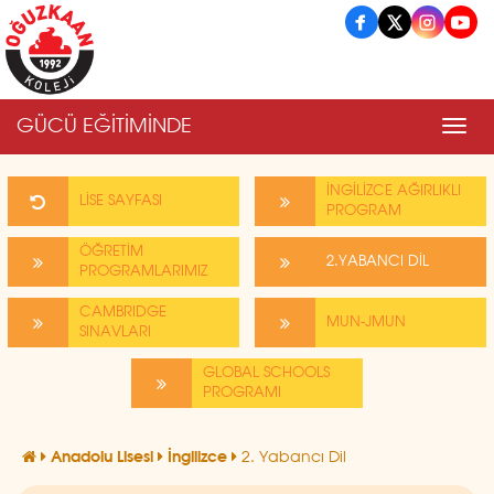
GÜCÜ EĞİTİMİNDE
Men
İNGİLİZCE AĞIRLIKLI
LİSE SAYFASI
PROGRAM
ÖĞRETİM
2.YABANCI DİL
PROGRAMLARIMIZ
CAMBRIDGE
MUN-JMUN
SINAVLARI
GLOBAL SCHOOLS
PROGRAMI
Anadolu Lisesi
İngilizce
2. Yabancı Dil