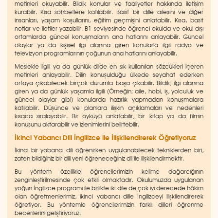
metinleri okuyabilir. Bildik konular ve faaliyetler hakkında iletişim
kurabilir. Kısa sohbetlere katılabilir. Basit bir dille ailesini ve diğer
insanları, yaşam koşullarını, eğitim geçmişini anlatabilir. Kısa, basit
notlar ve iletiler yazabilir. B1 seviyesinde öğrenci okulda ve okul dışı
ortamlarda güncel konuşmaların ana hatlarını anlayabilir. Güncel
olaylar ya da kişisel ilgi alanına giren konularla ilgili radyo ve
televizyon programlarının çoğunun ana hatlarını anlayabilir.
Meslekle ilgili ya da günlük dilde en sık kullanılan sözcükleri içeren
metinleri anlayabilir. Dilin konuşulduğu ülkede seyahat ederken
ortaya çıkabilecek birçok durumla başa çıkabilir. Bildik, ilgi alanına
giren ya da günlük yaşamla ilgili (Örneğin; aile, hobi, iş, yolculuk ve
güncel olaylar gibi) konularda hazırlık yapmadan konuşmalara
katılabilir. Düşünce ve planlara ilişkin açıklamaları ve nedenleri
kısaca sıralayabilir. Bir öyküyü anlatabilir, bir kitap ya da filmin
konusunu aktarabilir ve izlenimlerini belirtebilir.
İkinci Yabancı Dili İngilizce ile İlişkilendirerek Öğretiyoruz
İkinci bir yabancı dili öğrenirken uygulanabilecek tekniklerden biri,
zaten bildiğiniz bir dili yeni öğreneceğiniz dil ile ilişkilendirmektir.
Bu yöntem özellikle öğrencilerimizin kelime dağarcığının
zenginleştirilmesinde çok etkili olmaktadır. Okulumuzda uygulanan
yoğun İngilizce programı ile birlikte iki dile de çok iyi derecede hâkim
olan öğretmenlerimiz, ikinci yabancı dille İngilizceyi ilişkilendirerek
öğretiyor. Bu yöntemle öğrencilerimizin farklı dilleri öğrenme
becerilerini geliştiriyoruz.