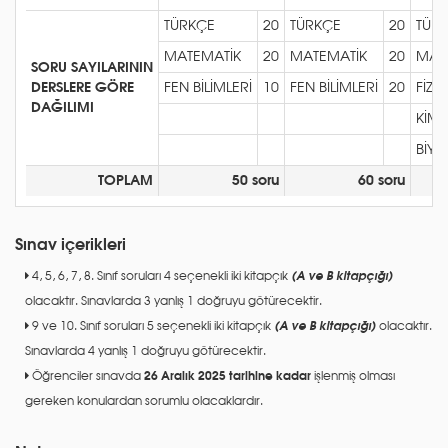
TÜRKÇE
20
TÜRKÇE
20
TÜR
MATEMATİK
20
MATEMATİK
20
MAT
SORU SAYILARININ
DERSLERE GÖRE
FEN BİLİMLERİ
10
FEN BİLİMLERİ
20
FİZİK
DAĞILIMI
KİM
BİYO
TOPLAM
50 soru
60 soru
Sınav içerikleri
4, 5, 6, 7, 8. Sınıf soruları 4 seçenekli iki kitapçık
(A ve B kitapçığı)
olacaktır. Sınavlarda 3 yanlış 1 doğruyu götürecektir.
9 ve 10. Sınıf soruları 5 seçenekli iki kitapçık
(A ve B kitapçığı)
olacaktır.
Sınavlarda 4 yanlış 1 doğruyu götürecektir.
Öğrenciler sınavda
26 Aralık 2025 tarihine kadar
işlenmiş olması
gereken konulardan sorumlu olacaklardır.