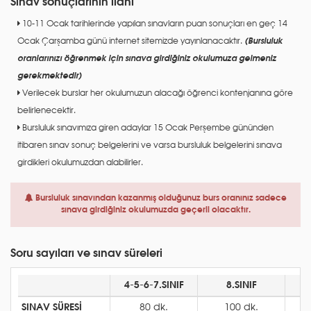
Sınav sonuçlarının ilanı
10-11 Ocak tarihlerinde yapılan sınavların puan sonuçları en geç 14
Ocak Çarşamba günü internet sitemizde yayınlanacaktır.
(Bursluluk
oranlarınızı öğrenmek için sınava girdiğiniz okulumuza gelmeniz
gerekmektedir)
Verilecek burslar her okulumuzun alacağı öğrenci kontenjanına göre
belirlenecektir.
Bursluluk sınavımıza giren adaylar 15 Ocak Perşembe gününden
itibaren sınav sonuç belgelerini ve varsa bursluluk belgelerini sınava
girdikleri okulumuzdan alabilirler.
Bursluluk sınavından kazanmış olduğunuz burs oranınız sadece
sınava girdiğiniz okulumuzda geçerli olacaktır.
Soru sayıları ve sınav süreleri
4-5-6-7.SINIF
8.SINIF
9
SINAV SÜRESİ
80 dk.
100 dk.